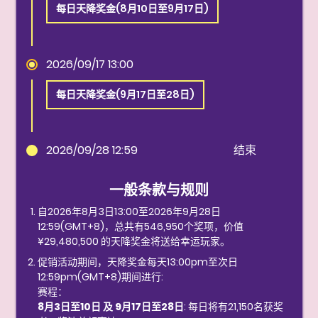
每日天降奖金(8月10日至9月17日)
2026/09/17 13:00
每日天降奖金(9月17日至28日)
2026/09/28 12:59
结束
一般条款与规则
自2026年8月3日13:00至2026年9月28日
12:59(GMT+8)，总共有546,950个奖项，价值
¥29,480,500 的天降奖金将送给幸运玩家。
促销活动期间，天降奖金每天13:00pm至次日
12:59pm(GMT+8)期间进行:
赛程：
8月3日至10日 及 9月17日至28日
: 每日将有21,150名获奖