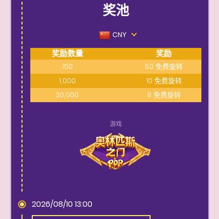
奖池
CNY
奖励数量
奖励
150
50 免费旋转
1,000
10 免费旋转
20,000
8 免费旋转
游戏
2026/08/10 13:00