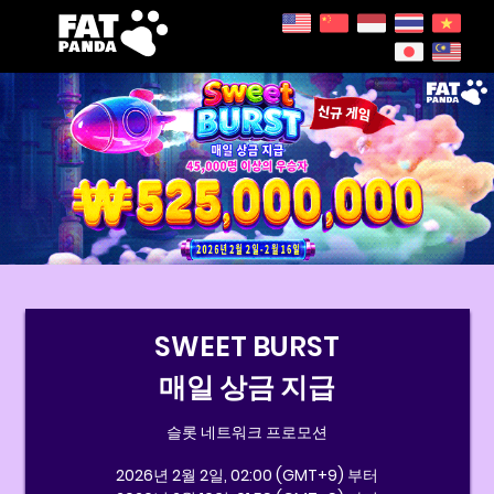
SWEET BURST
매일 상금 지급
슬롯 네트워크 프로모션
2026년 2월 2일, 02:00 (GMT+9) 부터