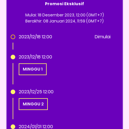
Promosi Eksklusif
Mulai: 18 Desember 2023, 12:00 (GMT+7)
Berakhir: 08 Januari 2024, 11:59 (GMT+7)
2023/12/18 12:00
Dimulai
2023/12/18 12:00
MINGGU 1
2023/12/25 12:00
MINGGU 2
2024/01/01 12:00