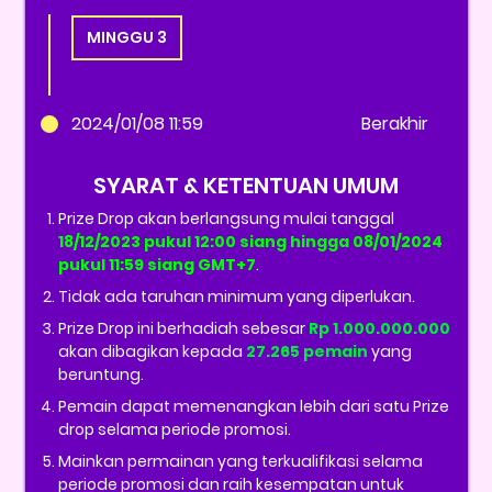
MINGGU 3
2024/01/08 11:59
Berakhir
SYARAT & KETENTUAN UMUM
Prize Drop akan berlangsung mulai tanggal
18/12/2023
pukul
12:00
siang
hingga
08/01/2024
pukul
11:59
siang
GMT+7
.
Tidak ada taruhan minimum yang diperlukan.
Prize Drop ini berhadiah sebesar
Rp 1.000.000.000
akan dibagikan kepada
27.265
pemain
yang
beruntung.
Pemain dapat memenangkan lebih dari satu Prize
drop selama periode promosi.
Mainkan permainan yang terkualifikasi selama
periode promosi dan raih kesempatan untuk