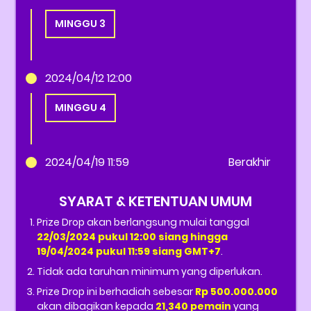
MINGGU 3
2024/04/12 12:00
MINGGU 4
2024/04/19 11:59
Berakhir
SYARAT & KETENTUAN UMUM
Prize Drop akan berlangsung mulai tanggal
22/03/2024
pukul
12:00
siang
hingga
19/04/2024
pukul
11:59
siang
GMT+7
.
Tidak ada taruhan minimum yang diperlukan.
Prize Drop ini berhadiah sebesar
Rp 500.000.000
akan dibagikan kepada
21,340
pemain
yang